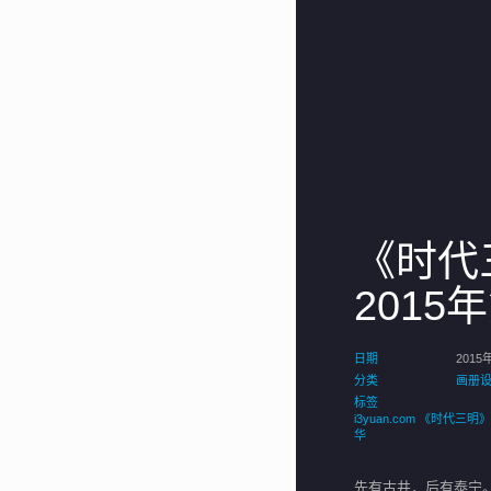
《时代
2015
日期
2015
分类
画册
标签
i3yuan.com
《时代三明》
华
先有古井，后有泰宁