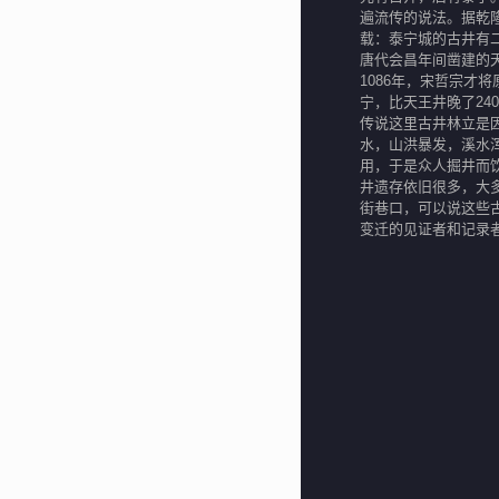
遍流传的说法。据乾
载：泰宁城的古井有
唐代会昌年间凿建的
1086年，宋哲宗才
宁，比天王井晚了24
传说这里古井林立是
水，山洪暴发，溪水
用，于是众人掘井而
井遗存依旧很多，大
街巷口，可以说这些
变迁的见证者和记录