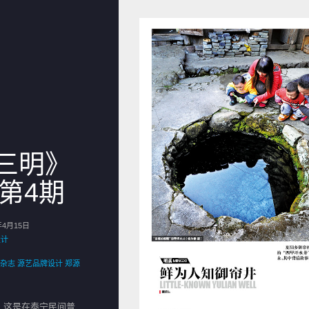
三明》
年第4期
年4月15日
设计
杂志
源艺品牌设计
郑源
。这是在泰宁民间普