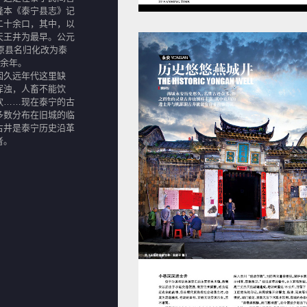
隆本《泰宁县志》记
二十余口，其中，以
天王井为最早。公元
将原县名归化改为泰
0余年。
因久远年代这里缺
浑浊，人畜不能饮
饮……现在泰宁的古
多数分布在旧城的临
古井是泰宁历史沿革
者。